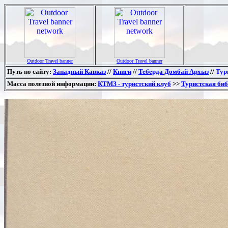
Outdoor Travel banner
Outdoor Travel banner
Путь по сайту:
Западный Кавказ
//
Книги
//
Теберда Домбай Архыз
//
Тур
Масса полезной информации:
КТМЗ - туристский клуб
>>
Туристская би