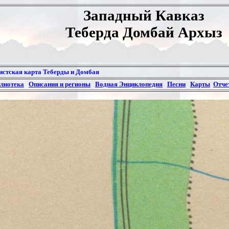
Западный Кавказ
Теберда Домбай Архыз
истская карта Теберды и Домбая
блиотека
Описания и регионы
Водная Энциклопедия
Песни
Карты
Отче