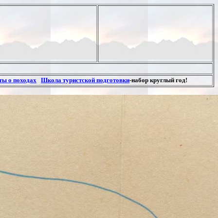
ты о походах
Школа туристской подготовки
-набор круглый год!